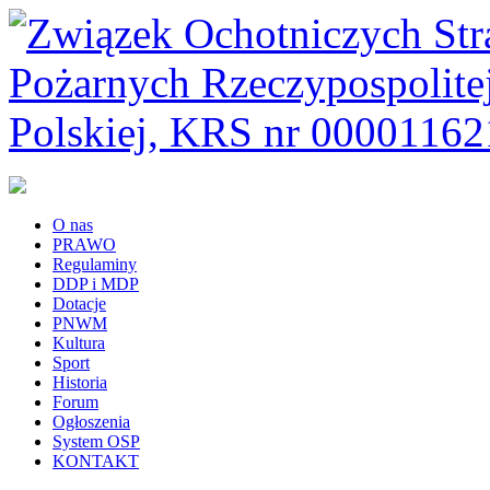
O nas
PRAWO
Regulaminy
DDP i MDP
Dotacje
PNWM
Kultura
Sport
Historia
Forum
Ogłoszenia
System OSP
KONTAKT