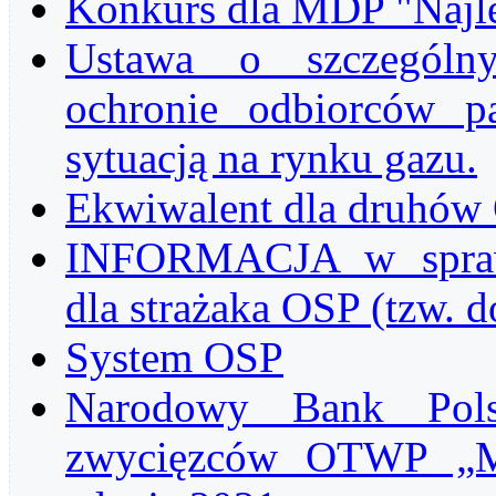
Konkurs dla MDP "Najle
Ustawa o szczególny
ochronie odbiorców 
sytuacją na rynku gazu.
Ekwiwalent dla druhów
INFORMACJA w sprawi
dla strażaka OSP (tzw. 
System OSP
Narodowy Bank Pols
zwycięzców OTWP „Mł