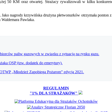
yżej 50 KM oraz otwartej. Strażacy rywalizowali w kilku konkurenc
Jako nagrody krzywińska drużyna płetwonurków otrzymała ponton z s
h Waldemara Pawlaka.
dbiorców paliw gazowych w związku z sytuacją na rynku gazu.
aka OSP (tzw. dodatek do emerytury).
 OTWP „Młodzież Zapobiega Pożarom” edycja 2021.
REGULAMIN
"1% DLA STRAŻAKÓW"