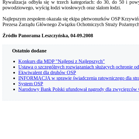
Rywalizacja odbyła się w trzech kategoriach: do 30, do 50 i pow
powodziowego, wyścig łodzi wiosłowych oraz slalom łodzi.
Najlepszym zespołem okazała się ekipa płetwonurków OSP Krzywiń. 
Prezesa Zarządu Głównego Związku Ochotniczych Straży Pożarnyc
Źródło Panorama Leszczyńska, 04-09.2008
Ostatnio dodane
Konkurs dla MDP "Najlepsi z Najlepszych"
Ustawa o szczególnych rozwiązaniach służących ochronie o
Ekwiwalent dla druhów OSP
INFORMACJA w sprawie świadczenia ratowniczego dla straż
System OSP
Narodowy Bank Polski ufundował nagrody dla zwycięzców