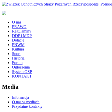
O nas
PRAWO
Regulaminy
DDP i MDP
Dotacje
PNWM
Kultura
Sport
Historia
Forum
Ogłoszenia
System OSP
KONTAKT
Media
Informacja
O nas w mediach
Przydatne kontakty